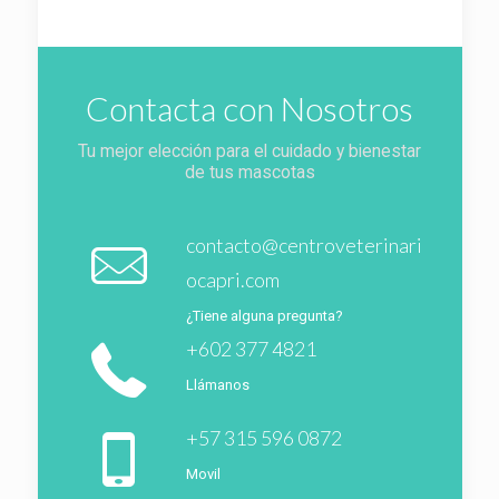
Contacta con Nosotros
Tu mejor elección para el cuidado y bienestar
de tus mascotas
contacto@centroveterinari
ocapri.com
¿Tiene alguna pregunta?
+602 377 4821
Llámanos
+57 315 596 0872
Movil