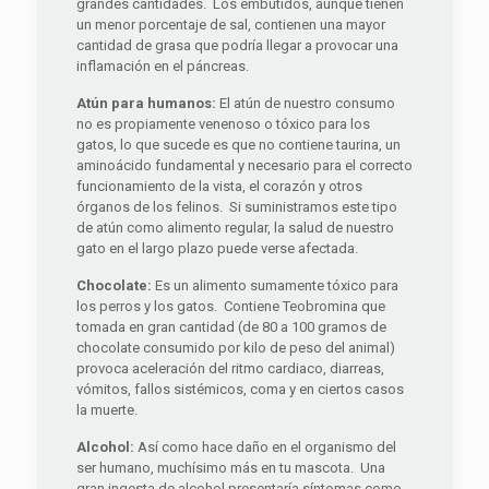
grandes cantidades. Los embutidos, aunque tienen
un menor porcentaje de sal, contienen una mayor
cantidad de grasa que podría llegar a provocar una
inflamación en el páncreas.
Atún para humanos:
El atún de nuestro consumo
no es propiamente venenoso o tóxico para los
gatos, lo que sucede es que no contiene taurina, un
aminoácido fundamental y necesario para el correcto
funcionamiento de la vista, el corazón y otros
órganos de los felinos. Si suministramos este tipo
de atún como alimento regular, la salud de nuestro
gato en el largo plazo puede verse afectada.
Chocolate:
Es un alimento sumamente tóxico para
los perros y los gatos. Contiene Teobromina que
tomada en gran cantidad (de 80 a 100 gramos de
chocolate consumido por kilo de peso del animal)
provoca aceleración del ritmo cardiaco, diarreas,
vómitos, fallos sistémicos, coma y en ciertos casos
la muerte.
Alcohol:
Así como hace daño en el organismo del
ser humano, muchísimo más en tu mascota. Una
gran ingesta de alcohol presentaría síntomas como